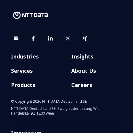
EBC Summer School Teil
2: How morally is a
machine?
Industries
Insights
Services
About Us
Products
Careers
DRIVE-E : Die Zukunft der
© Copyright 2026 NTT DATA Deutschland SE
NTT DATA Deutschland SE, Zweigniederlassung Wien,
Mobilität
Handelskai 92, 1200 Wien
Impressum