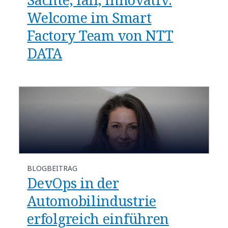
Welcome im Smart
Factory Team von NTT
DATA
BLOGBEITRAG
DevOps in der
Automobilindustrie
erfolgreich einführen