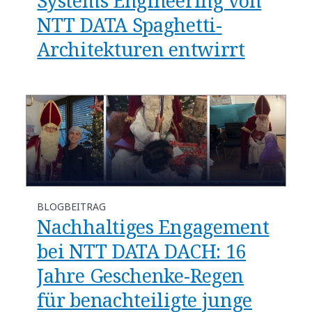
Systems Engineering von
NTT DATA Spaghetti-
Architekturen entwirrt
BLOGBEITRAG
Nachhaltiges Engagement
bei NTT DATA DACH: 16
Jahre Geschenke-Regen
für benachteiligte junge