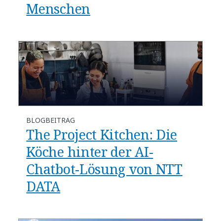
Menschen
BLOGBEITRAG
The Project Kitchen: Die
Köche hinter der AI-
Chatbot-Lösung von NTT
DATA