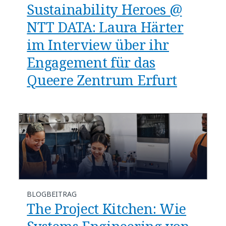
Sustainability Heroes @
NTT DATA: Laura Härter
im Interview über ihr
Engagement für das
Queere Zentrum Erfurt
BLOGBEITRAG
The Project Kitchen: Wie