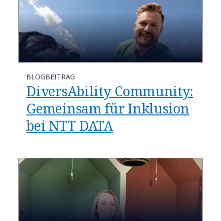
BLOGBEITRAG
DiversAbility Community:
Gemeinsam für Inklusion
bei NTT DATA