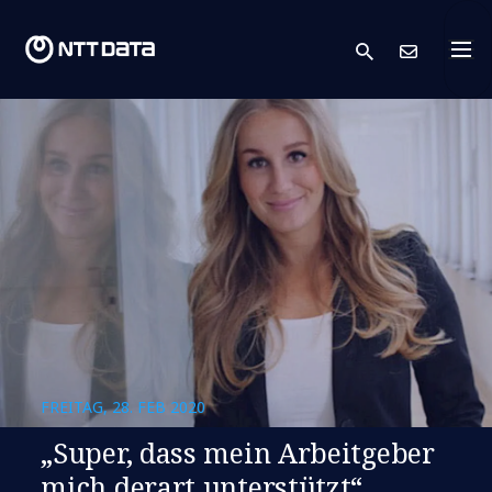
search
Kont
FREITAG, 28. FEB 2020
„Super, dass mein Arbeitgeber
mich derart unterstützt“