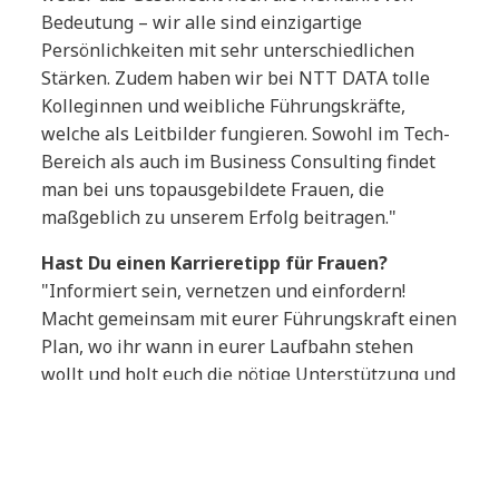
Bedeutung – wir alle sind einzigartige
Persönlichkeiten mit sehr unterschiedlichen
Stärken. Zudem haben wir bei NTT DATA tolle
Kolleginnen und weibliche Führungskräfte,
welche als Leitbilder fungieren. Sowohl im Tech-
Bereich als auch im Business Consulting findet
man bei uns topausgebildete Frauen, die
maßgeblich zu unserem Erfolg beitragen."
Hast Du einen Karrieretipp für Frauen?
"Informiert sein, vernetzen und einfordern!
Macht gemeinsam mit eurer Führungskraft einen
Plan, wo ihr wann in eurer Laufbahn stehen
wollt und holt euch die nötige Unterstützung und
das Commitment dazu ein. Tauscht euch mit
Kolleginnen über Trainings und Frauen-
Programme sowie ihre Erfahrung als Frau in der
Beratung aus. Die Beraterwelt ist größtenteils