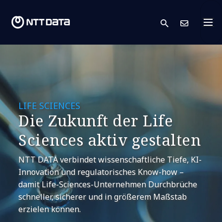
search
Kont
LIFE SCIENCES
Die Zukunft der Life
Sciences aktiv gestalten
NTT DATA verbindet wissenschaftliche Tiefe, KI-
Innovation und regulatorisches Know-how –
damit Life-Sciences-Unternehmen Durchbrüche
schneller, sicherer und in größerem Maßstab
erzielen können.