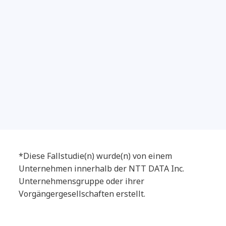
*Diese Fallstudie(n) wurde(n) von einem
University Hospitals of Leicester
Unternehmen innerhalb der NTT DATA Inc.
setzt neuen Standard in der NHS-
Unternehmensgruppe oder ihrer
Versorgung
Vorgängergesellschaften erstellt.