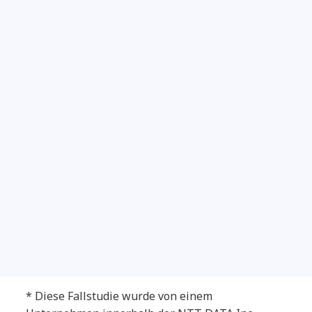
Beim Lifecycle-Management
geschlampt? Keine gute Idee!
NTT DATA Technology Foresight
2025
* Diese Fallstudie wurde von einem