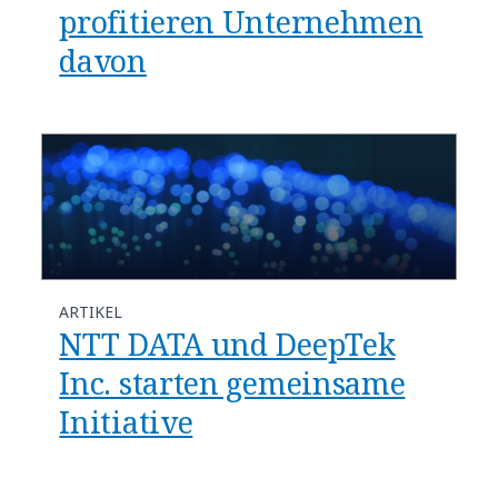
profitieren Unternehmen
davon
ARTIKEL
NTT DATA und DeepTek
Inc. starten gemeinsame
Initiative