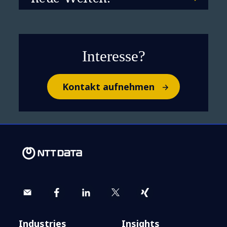
Interesse?
Remote Risk Advisory
Kontakt aufnehmen
Industries
Insights