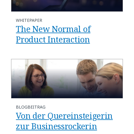
WHITEPAPER
The New Normal of
Product Interaction
BLOGBEITRAG
Von der Quereinsteigerin
zur Businessrockerin