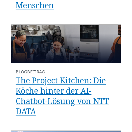
Menschen
BLOGBEITRAG
The Project Kitchen: Die
Köche hinter der AI-
Chatbot-Lösung von NTT
DATA