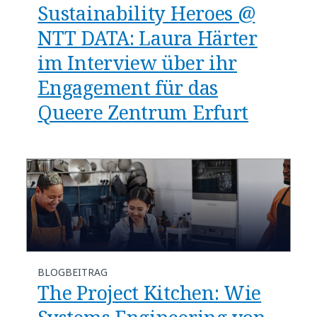
Sustainability Heroes @
NTT DATA: Laura Härter
im Interview über ihr
Engagement für das
Queere Zentrum Erfurt
BLOGBEITRAG
The Project Kitchen: Wie