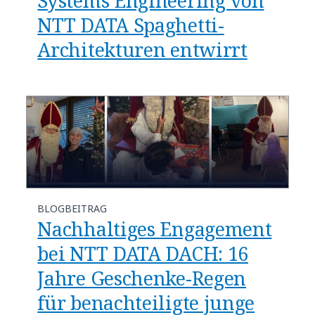
Systems Engineering von
NTT DATA Spaghetti-
Architekturen entwirrt
BLOGBEITRAG
Nachhaltiges Engagement
bei NTT DATA DACH: 16
Jahre Geschenke-Regen
für benachteiligte junge