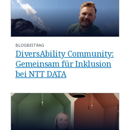
BLOGBEITRAG
DiversAbility Community:
Gemeinsam für Inklusion
bei NTT DATA