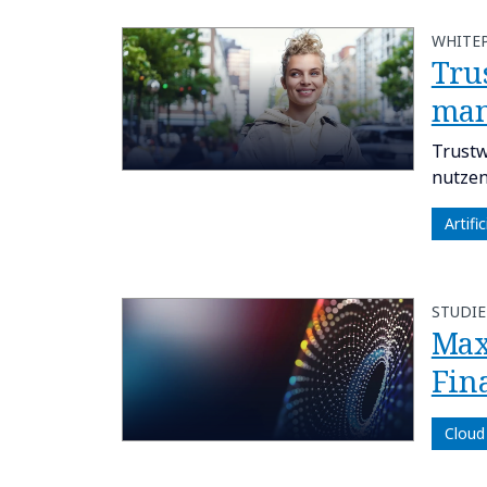
WHITE
Trus
man
Trustw
nutzen
Artifi
STUDIE
Max
Fin
Cloud