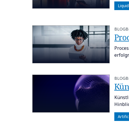
Liquid
BLOGB
Proc
Proces
erfolg
BLOGB
Kün
Künstl
Hinbli
Artifi