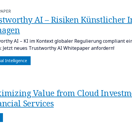
PAPER
tworthy AI – Risiken Künstlicher In
agen
orthy AI – KI im Kontext globaler Regulierung compliant e
: Jetzt neues Trustworthy AI Whitepaper anfordern!
cial Intelligence
imizing Value from Cloud Investm
ancial Services