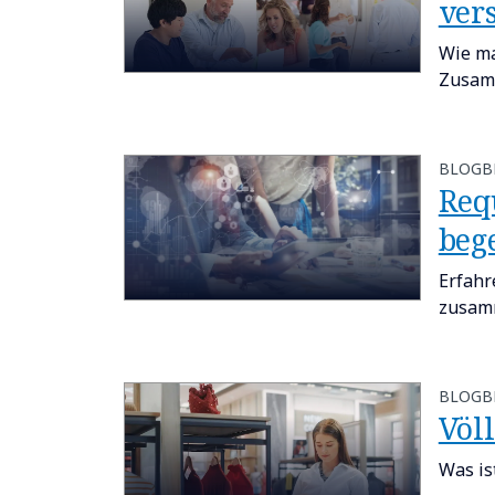
ver
Wie ma
Zusamm
BLOGB
Req
bege
Erfahr
zusam
BLOGB
Völ
Was is