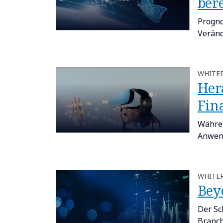
ber
Progno
Veränd
WHITE
Her
Fin
Währen
Anwend
WHITE
Bey
Der Sc
Branc