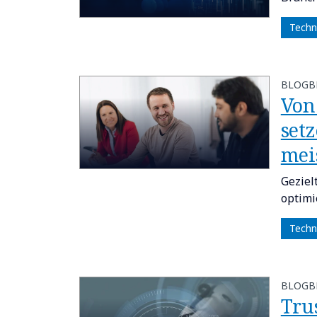
Techn
BLOGB
Von
setz
mei
Geziel
optimi
Techn
BLOGB
Tru