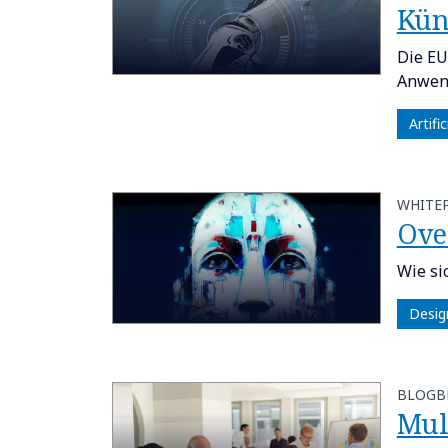
Kün
Die EU
Anwend
Artifi
WHITE
Over
Wie si
Desig
BLOGB
Mul