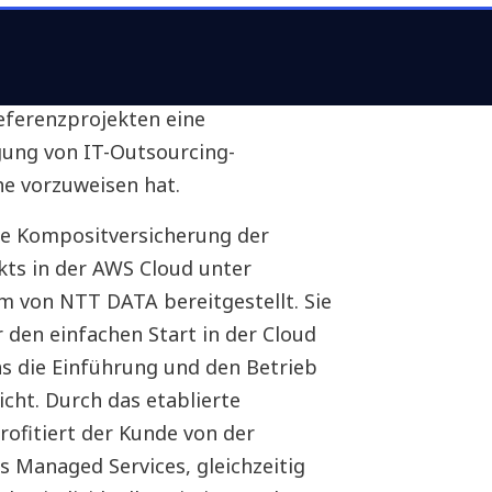
jekt für NTT DATA entschieden, da
nde Fachexpertise im Bereich
Referenzprojekten eine
gung von IT-Outsourcing-
he vorzuweisen hat.
ie Kompositversicherung der
ts in der AWS Cloud unter
 von NTT DATA bereitgestellt. Sie
r den einfachen Start in der Cloud
s die Einführung und den Betrieb
cht. Durch das etablierte
fitiert der Kunde von der
es Managed Services, gleichzeitig