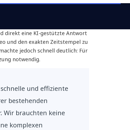
ür Microsoft 365 Copilot und hatte
efiel die Idee, Trainingsvideos
d direkt eine KI-gestützte Antwort
ideo und den exakten Zeitstempel zu
achte jedoch schnell deutlich: Für
zung notwendig.
schnelle und effiziente
rer bestehenden
r. Wir brauchten keine
ine komplexen