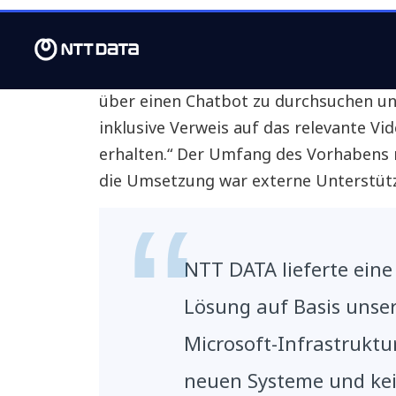
zu klicken.”
Aero verfügte bereits über Lizenzen f
erste eigene Tests durchgeführt. „Uns g
über einen Chatbot zu durchsuchen un
inklusive Verweis auf das relevante V
erhalten.“ Der Umfang des Vorhabens m
die Umsetzung war externe Unterstüt
NTT DATA lieferte eine 
Lösung auf Basis unse
Microsoft-Infrastruktu
neuen Systeme und ke