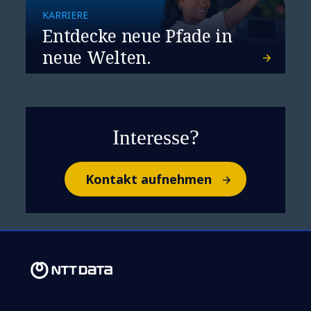
KARRIERE
Entdecke neue Pfade in
neue Welten.
Cybersecurity rückt in den
Interesse?
Fokus: Das kommt mit der
EU-Maschinenverordnung
Kontakt aufnehmen
auf Hersteller zu