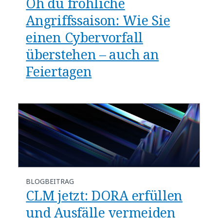
Oh du fröhliche
Angriffssaison: Wie Sie
einen Cybervorfall
überstehen – auch an
Feiertagen
BLOGBEITRAG
CLM jetzt: DORA erfüllen
und Ausfälle vermeiden