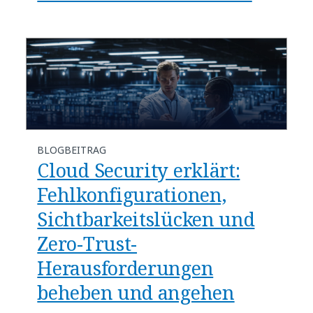
BLOGBEITRAG
​​Cloud Security erklärt:
Fehlkonfigurationen,
Sichtbarkeitslücken und
Zero-Trust-
Herausforderungen
beheben und angehen​