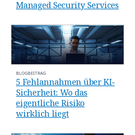
Managed Security Services
BLOGBEITRAG
5 Fehlannahmen über KI-
Sicherheit: Wo das
eigentliche Risiko
wirklich liegt