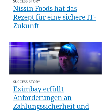
SUCCESS STORY
Nissin Foods hat das
Rezept für eine sichere IT-
Zukunft
SUCCESS STORY
Eximbay erfüllt
Anforderungen an
Zahlungssicherheit und