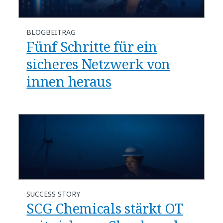
BLOGBEITRAG
​​Fünf Schritte für ein
sicheres Netzwerk von
innen heraus​
SUCCESS STORY
SCG Chemicals stärkt OT