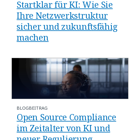
Startklar für KI: Wie Sie
Ihre Netzwerkstruktur
sicher und zukunftsfähig
machen
BLOGBEITRAG
Open Source Compliance
im Zeitalter von KI und
neuer Regulierung