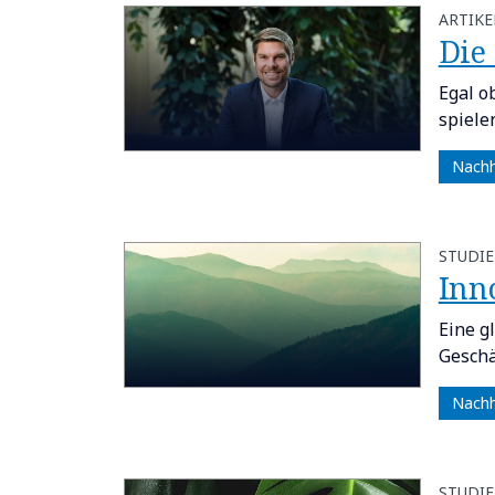
ARTIKE
Die 
Egal o
spiele
Nachh
STUDIE
Inn
Eine g
Geschä
Nachh
STUDIE