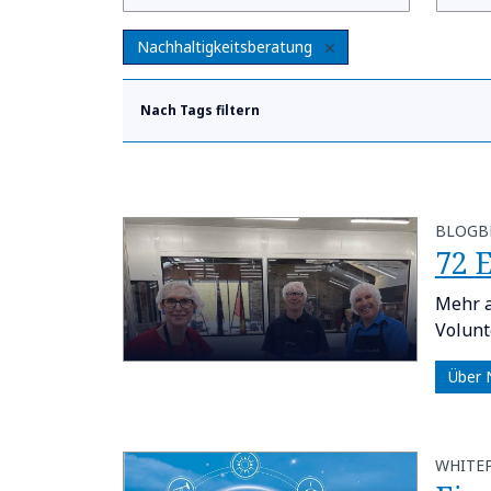
Nachhaltigkeitsberatung
Nach Tags filtern
BLOGB
​​72
Mehr a
Volunt
Über
WHITE