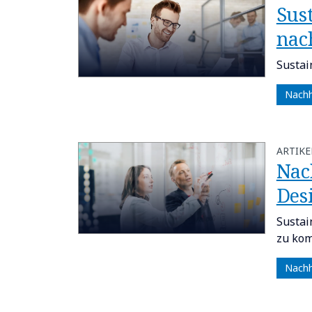
Sus
nac
Sustai
Nachh
ARTIKE
Nac
Des
Sustai
zu kom
Nachh