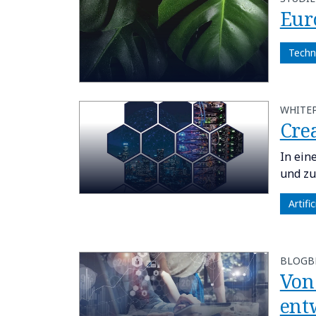
Euro
Techn
WHITE
Crea
In ein
und zu
Artifi
BLOGB
Von
ent