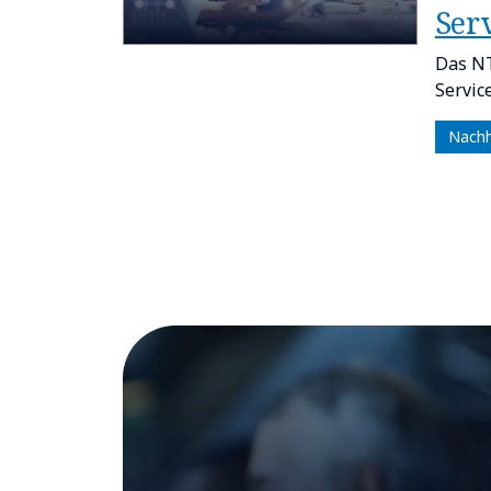
Ser
Das NT
Servic
Nachh