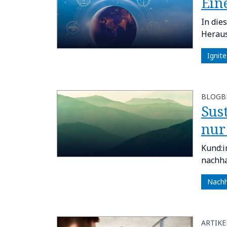
Ein
In die
Heraus
Ignit
BLOGB
Sus
nur
Kund:i
nachha
Nachh
ARTIKE