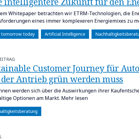
e intelligentere Zukunft für den E
sem Whitepaper betrachten wir ETRM-Technologien, die Ene
forderungen eines immer komplexeren Energiemixes zu me
e tomorrow today
Artificial Intelligence
Nachhaltigkeitsberat
EITRAG
tainable Customer Journey für Aut
 der Antrieb grün werden muss
nnen werden sich über die Auswirkungen ihrer Kaufentsch
ltige Optionen am Markt. Mehr lesen
altigkeitsberatung
L