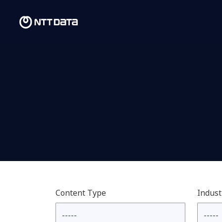
Content Type
Indust