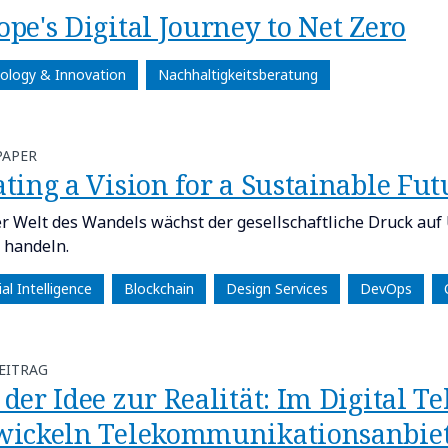
pe's Digital Journey to Net Zero
ology & Innovation
Nachhaltigkeitsberatung
PAPER
ting a Vision for a Sustainable Fut
er Welt des Wandels wächst der gesellschaftliche Druck au
 handeln.
cial Intelligence
Blockchain
Design Services
DevOps
EITRAG
 der Idee zur Realität: Im Digital 
wickeln Telekommunikationsanbiet