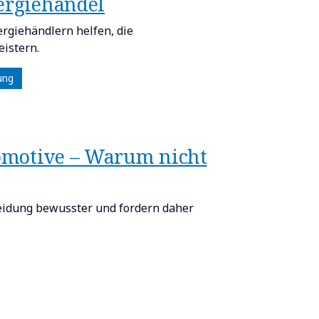
nergiehandel
rgiehändlern helfen, die
istern.
ung
omotive – Warum nicht
eidung bewusster und fordern daher