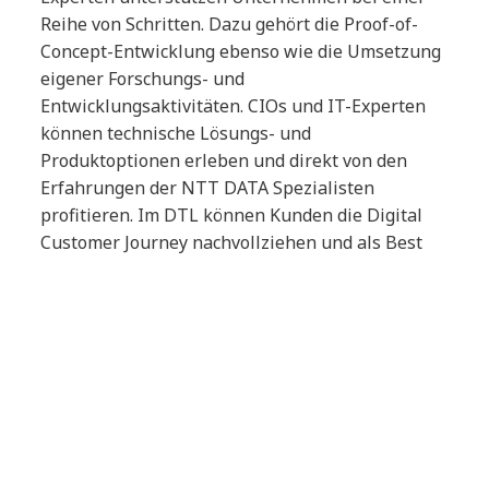
Reihe von Schritten. Dazu gehört die Proof-of-
Concept-Entwicklung ebenso wie die Umsetzung
eigener Forschungs- und
Entwicklungsaktivitäten. CIOs und IT-Experten
können technische Lösungs- und
Produktoptionen erleben und direkt von den
Erfahrungen der NTT DATA Spezialisten
profitieren. Im DTL können Kunden die Digital
Customer Journey nachvollziehen und als Best
Practices übernehmen. In Workshops lässt sie
sich in den jeweiligen individuellen Kontext
stellen – egal, ob es sich dabei um
Telekommunikationsprodukte und -services oder
um andere Technologielösungen handelt.
Ziel des DTL ist es, Unternehmen eine
Innovationsplattform zu bieten, mit der sie ihren
Kunden individuelle Produkte und Lösungen