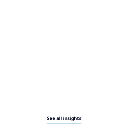
Innovation im
Telekommunikationswesen:
XCo-Modelle von NTT DATA
See all insights