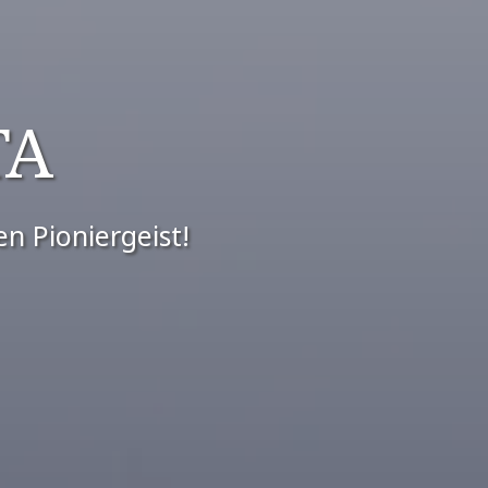
TA
en Pioniergeist!