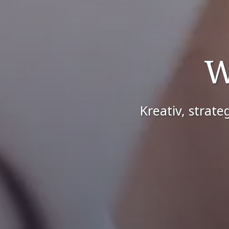
W
Kreativ, strate