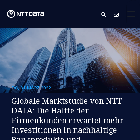
search
Kont
DO, 31 MÄRZ 2022
Globale Marktstudie von NTT
DATA: Die Hälfte der
Firmenkunden erwartet mehr
Investitionen in nachhaltige
Bankprodukte und -