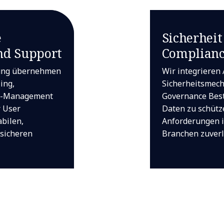
e
Sicherheit
nd Support
Complian
ung übernehmen
Wir integrieren
ing,
Sicherheitsmec
ge-Management
Governance Best
r User
Daten zu schütz
abilen,
Anforderungen i
ssicheren
Branchen zuverlä