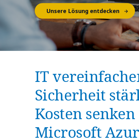
Unsere Lösung entdecken
IT vereinfache
Sicherheit stär
Kosten senken
Microsoft Azur