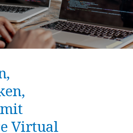
n,
ken,
 mit
e Virtual