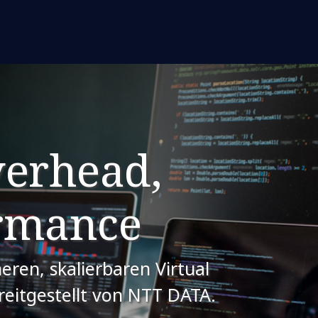
erhead,
ormance
eren, skalierbaren Virtual
eitgestellt von NTT DATA.