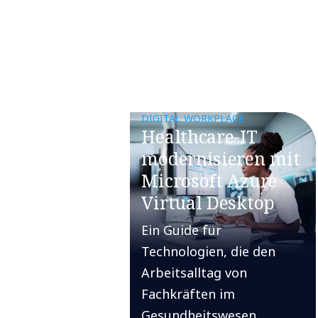
DIGITAL WORKPLACE
Healthcare-IT
modernisieren mit
Microsoft Azure
Virtual Desktop
Ein Guide für
Technologien, die den
Arbeitsalltag von
Fachkräften im
Gesundheitswesen