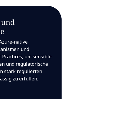
 und
ce
 Azure-native
hanismen und
 Practices, um sensible
en und regulatorische
n stark regulierten
ssig zu erfüllen.