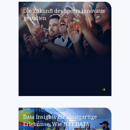
KÜNSTLICHE INTELLIGENZ
Die Zukunft des Sports innovativ
gestalten
SMART TECHNOLOGY
Data Insights für einzigartige
Erlebnisse: Wie NTT DATA