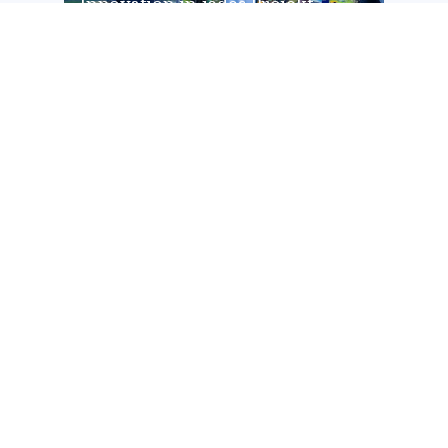
Innovation in jedes Projekt
bringt
SPORTS
NTT DATA führt bei den 151.
Open seine überarbeitete Digital-
Twin-Technologie ShotView ein
und steigert damit das Fan-
Erlebnis