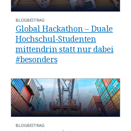
BLOGBEITRAG
Global Hackathon – Duale
Hochschul-Studenten
mittendrin statt nur dabei
#besonders
BLOGBEITRAG