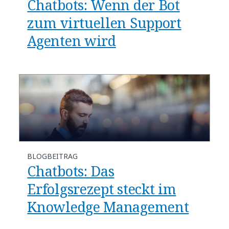
Chatbots: Wenn der Bot
zum virtuellen Support
Agenten wird
BLOGBEITRAG
Chatbots: Das
Erfolgsrezept steckt im
Knowledge Management