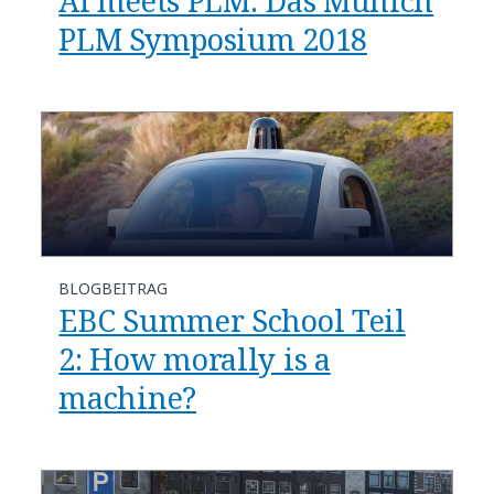
AI meets PLM: Das Munich
PLM Symposium 2018
BLOGBEITRAG
EBC Summer School Teil
2: How morally is a
machine?