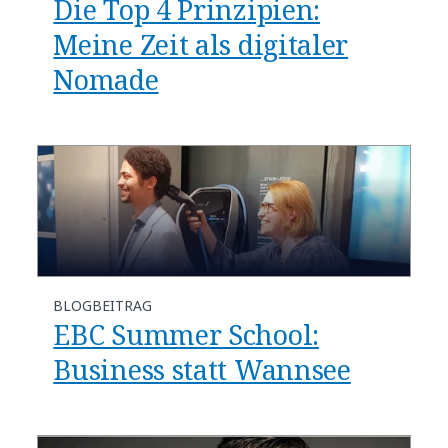
Die Top 4 Prinzipien:
Meine Zeit als digitaler
Nomade
BLOGBEITRAG
EBC Summer School:
Business statt Wannsee