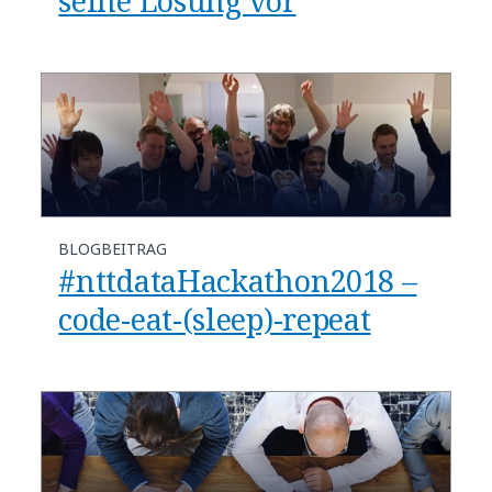
seine Lösung vor
BLOGBEITRAG
#nttdataHackathon2018 –
code-eat-(sleep)-repeat