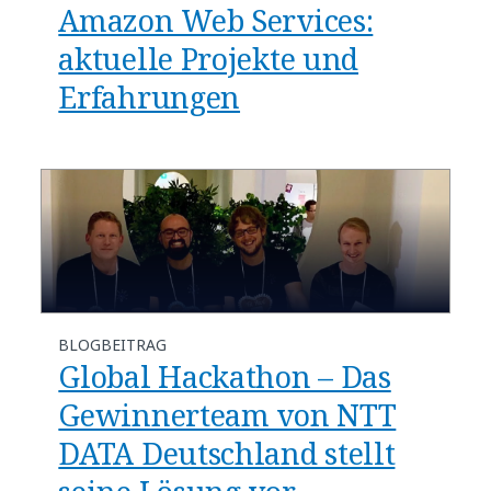
Amazon Web Services:
aktuelle Projekte und
Erfahrungen
BLOGBEITRAG
Global Hackathon – Das
Gewinnerteam von NTT
DATA Deutschland stellt