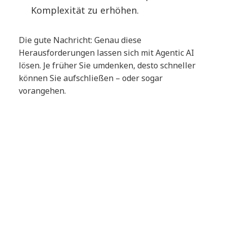
Komplexität zu erhöhen.
Die gute Nachricht: Genau diese
Herausforderungen lassen sich mit Agentic AI
lösen. Je früher Sie umdenken, desto schneller
können Sie aufschließen – oder sogar
vorangehen.
Herausforderungen auf dem
Weg zur Autonomie
Der Weg zu einem autonomen, KI-gestützten
Unternehmen ist kein einfacher System-Upgrade
– es ist eine tiefgreifende Transformation, die
Mut, Weitblick und strategisches Change-
Management erfordert.
Ihre Teams machen sich möglicherweise Sorgen: