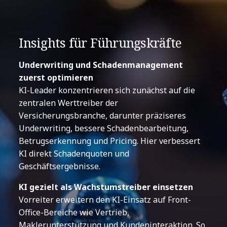
Insights für Führungskräfte
Underwriting und Schadenmanagement
zuerst optimieren
KI-Leader konzentrieren sich zunächst auf die
zentralen Werttreiber der
Versicherungsbranche, darunter präziseres
Underwriting, bessere Schadenbearbeitung,
Betrugserkennung und Pricing. Hier verbessert
KI direkt Schadenquoten und
Geschäftsergebnisse.
KI gezielt als Wachstumstreiber einsetzen
Vorreiter erweitern den KI-Einsatz auf Front-
Office-Bereiche wie Vertrieb,
Maklerunterstützung und Kundeninteraktion. So