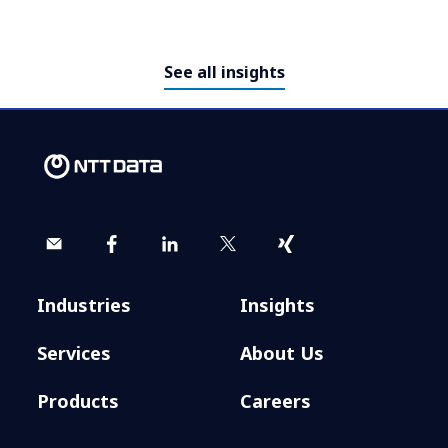
See all insights
​​Modernisierung von Mainframes
Industries
Insights
– ein strategischer Vorteil für
Versicherer​
Services
About Us
Products
Careers