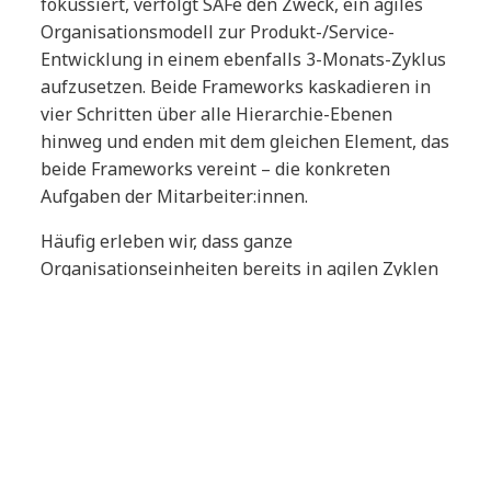
fokussiert, verfolgt SAFe den Zweck, ein agiles
Organisationsmodell zur Produkt-/Service-
Entwicklung in einem ebenfalls 3-Monats-Zyklus
aufzusetzen. Beide Frameworks kaskadieren in
vier Schritten über alle Hierarchie-Ebenen
hinweg und enden mit dem gleichen Element, das
beide Frameworks vereint – die konkreten
Aufgaben der Mitarbeiter:innen.
Häufig erleben wir, dass ganze
Organisationseinheiten bereits in agilen Zyklen
arbeiten, andere jedoch mit klassischen
Projektmanagementmethoden und -strukturen.
Auch in diesem besonderen Kontext kann OKR
übergreifende Abläufe zur Abstimmung
integrieren. Denn die OKR-Zeremonien zur
agilen Zielsetzung laufen unabhängig von den
Events agiler Lieferorganisationen ab.
Aus diesem Grund können wir unseren Ansatz