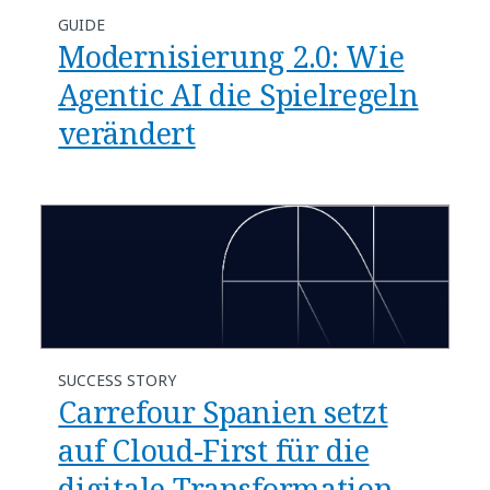
GUIDE
Modernisierung 2.0: Wie
Agentic AI die Spielregeln
verändert
SUCCESS STORY
Carrefour Spanien setzt
auf Cloud-First für die
digitale Transformation