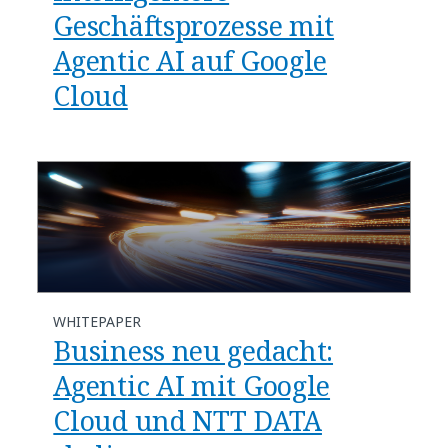
Geschäftsprozesse mit
Agentic AI auf Google
Cloud​
WHITEPAPER
Business neu gedacht:
Agentic AI mit Google
Cloud und NTT DATA