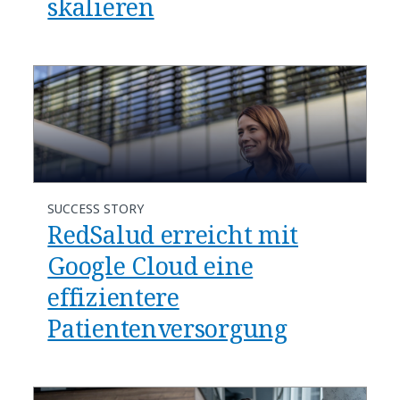
skalieren
SUCCESS STORY
RedSalud erreicht mit
Google Cloud eine
effizientere
Patientenversorgung