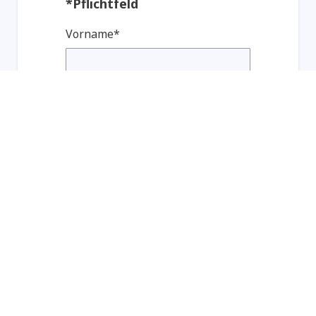
*Pflichtfeld
Vorname*
Nachname*
Geschäftliche Telefonnummer*
Rolle*
Unternehmen*