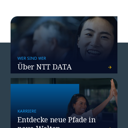
globale Partnerschaft auch
jenseits von Technologie
WER SIND WIR
Über NTT DATA
Mehr Fahrfreude beim Kunden –
DevOps-Kompetenz mit
KARRIERE
Schlagkraft
Entdecke neue Pfade in