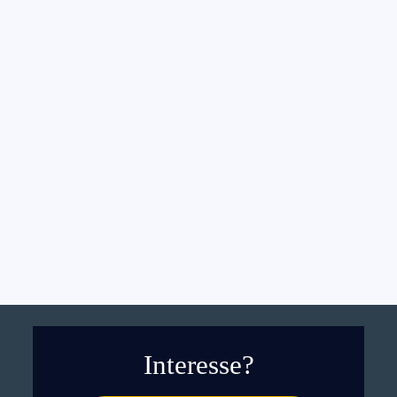
Creating a Vision for a
Sustainable Future
Interesse?