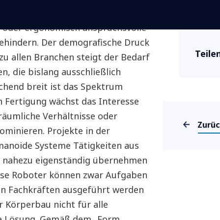
 Fokus, wo Personalengpässe, ein
Teile
e oder ergonomisch anspruchsvolle
 behindern. Der demografische Druck
ezu allen Branchen steigt der Bedarf
, die bislang ausschließlich
hend breit ist das Spektrum
Zurü
en Fertigung wächst das Interesse
 räumliche Verhältnisse oder
minieren. Projekte in der
manoide Systeme Tätigkeiten aus
ld nahezu eigenständig übernehmen
iese Roboter können zwar Aufgaben
ten Fachkräften ausgeführt werden
 Körperbau nicht für alle
ige Lösung. Gemäß dem „Form