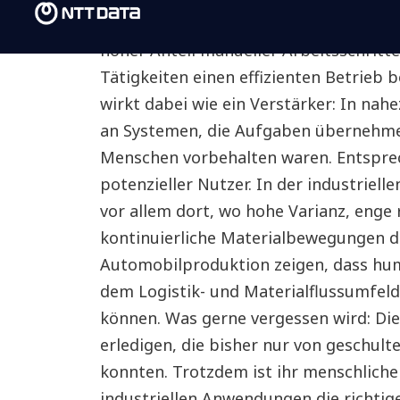
Humanoide Roboter rücken dort in den
hoher Anteil manueller Arbeitsschritt
Tätigkeiten einen effizienten Betrieb
wirkt dabei wie ein Verstärker: In nah
an Systemen, die Aufgaben übernehmen
Menschen vorbehalten waren. Entsprec
potenzieller Nutzer. In der industriell
vor allem dort, wo hohe Varianz, enge
kontinuierliche Materialbewegungen do
Automobilproduktion zeigen, dass hu
dem Logistik- und Materialflussumfe
können. Was gerne vergessen wird: D
erledigen, die bisher nur von geschul
konnten. Trotzdem ist ihr menschlicher
industriellen Anwendungen die richt