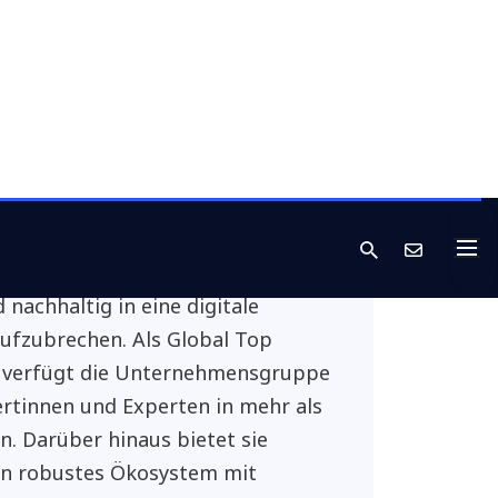
nen positiv zu verändern. Sie ist
 weltweit führenden Anbieter von
gitalen Infrastrukturen. Außerdem
 einzigartige Fähigkeiten bei der
e-Skalierung von KI, Cloud,
 Konnektivität, Rechenzentren und
on Services. Mit Beratung und
lösungen unterstützt NTT DATA
en und die Gesellschaft dabei,
 nachhaltig in eine digitale
ufzubrechen. Als Global Top
 verfügt die Unternehmensgruppe
rtinnen und Experten in mehr als
n. Darüber hinaus bietet sie
in robustes Ökosystem mit