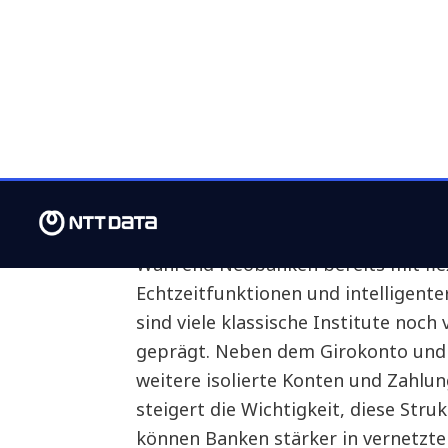
Architekturanforderungen, etwa AP
höhere Modularisierung und eine st
Echtzeitverarbeitung. Kurzfristig is
können so Betriebskosten, Risiken 
Grundlage für neue Produktlogike
Die Infrastruktur für den digitalen 
regulatorisches Zusatzmodul. Sie k
Produktlogiken und nutzerorientie
Während Neobanken bereits mit fle
Echtzeitfunktionen und intelligente
sind viele klassische Institute noc
geprägt. Neben dem Girokonto und
weitere isolierte Konten und Zahlun
steigert die Wichtigkeit, diese Stru
können Banken stärker in vernetzt