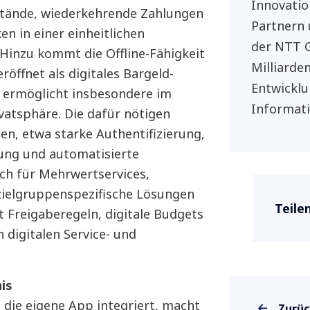
Innovatio
estände, wiederkehrende Zahlungen
Partnern 
n in einer einheitlichen
der NTT G
inzu kommt die Offline-Fähigkeit
Milliarde
röffnet als digitales Bargeld-
Entwicklu
 ermöglicht insbesondere im
Informat
vatsphäre. Die dafür nötigen
n, etwa starke Authentifizierung,
ung und automatisierte
uch für Mehrwertservices,
ielgruppenspezifische Lösungen
Teile
 Freigaberegeln, digitale Budgets
 digitalen Service- und
is
n die eigene App integriert, macht
Zurü