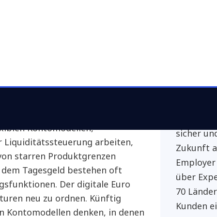
Innovatio
I-fähige Zahlungsplattformen, eine
einer der
ärkere Ausrichtung auf die
KI und di
t der Aufwand hoch. Langfristig
bietet sie
und Komplexität sinken.
Enterpris
n
Security,
Euro ist mehr als ein
Applicati
ann zur Grundlage neuer
Branchen
rterer Kontomodelle werden.
Unternehm
xiblen Kontomodellen,
sicher und
r Liquiditätssteuerung arbeiten,
Zukunft a
h von starren Produktgrenzen
Employer
 dem Tagesgeld bestehen oft
über Expe
gsfunktionen. Der digitale Euro
70 Länder
kturen neu zu ordnen. Künftig
Kunden e
en Kontomodellen denken, in denen