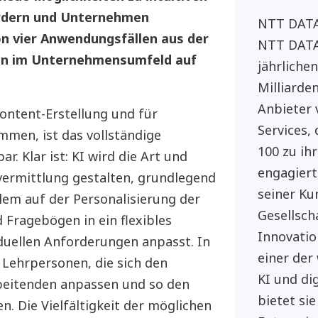
ördern und Unternehmen
NTT DATA 
n vier Anwendungsfällen aus der
NTT DATA
nen im Unternehmensumfeld auf
jährliche
Milliarden
Anbieter 
ontent-Erstellung und für
Services,
men, ist das vollständige
100 zu ih
r. Klar ist: KI wird die Art und
engagiert
ermittlung gestalten, grundlegend
seiner Ku
llem auf der Personalisierung der
Gesellsch
 Fragebögen in ein flexibles
Innovatio
duellen Anforderungen anpasst. In
einer der
 Lehrpersonen, die sich den
KI und di
beitenden anpassen und so den
bietet sie
n. Die Vielfältigkeit der möglichen