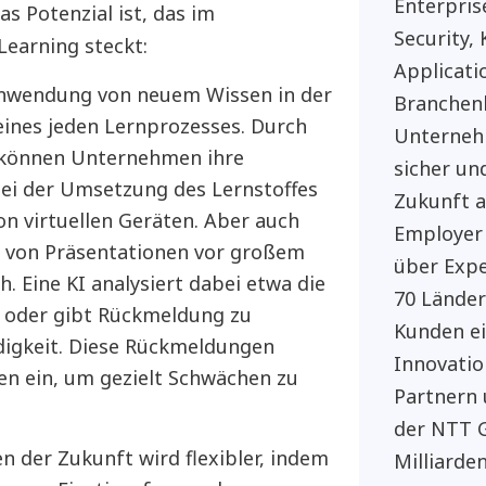
Enterpris
s Potenzial ist, das im
Security,
earning steckt:
Applicati
nwendung von neuem Wissen in der
Branchen
 eines jeden Lernprozesses. Durch
Unternehm
 können Unternehmen ihre
sicher und
bei der Umsetzung des Lernstoffes
Zukunft a
on virtuellen Geräten. Aber auch
Employer
n von Präsentationen vor großem
über Expe
. Eine KI analysiert dabei etwa die
70 Länder
 oder gibt Rückmeldung zu
Kunden e
igkeit. Diese Rückmeldungen
Innovatio
en ein, um gezielt Schwächen zu
Partnern 
der NTT G
n der Zukunft wird flexibler, indem
Milliarde