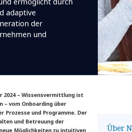
 und ermöglicht durch
nd adaptive
neration der
ternehmen und
2024 – Wissensvermittlung ist
en – vom Onboarding über
uer Prozesse und Programme. Der
halten und Betreuung der
Über 
 neue Möglichkeiten zu intuitiven