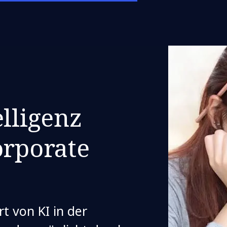
elligenz
orporate
 von KI in der