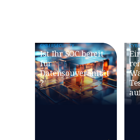
CYBERSECURITY
CYBE
Ist Ihr SOC bereit
​​E
für
re
Datensouveränität
Wa
?
Te
au