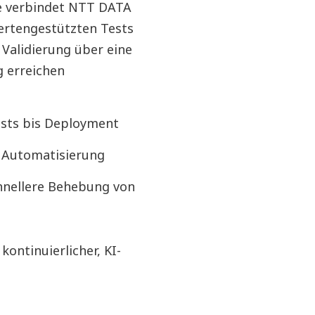
ice verbindet NTT DATA
ertengestützten Tests
 Validierung über eine
g erreichen
ests bis Deployment
h Automatisierung
hnellere Behebung von
ontinuierlicher, KI-