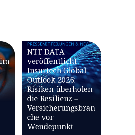
PRESSEMITTEILUNGEN & NEWS
NTT DATA
 im
veröffentlicht
Insurtech Global
Outlook 2026:
Risiken überholen
die Resilienz –
Versicherungsbran
che vor
Wendepunkt