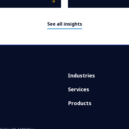
See all insights
Industries
Services
Products