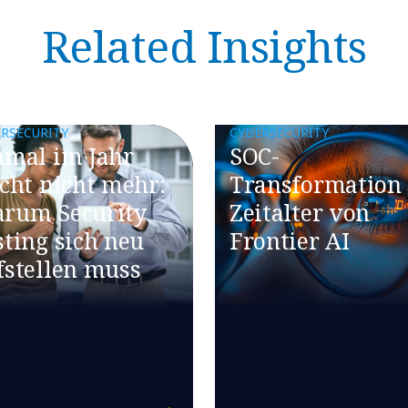
Related Insights
RSECURITY
CYBERSECURITY
inmal im Jahr
SOC-
icht nicht mehr:
Transformation
rum Security
Zeitalter von
sting sich neu
Frontier AI
fstellen muss​