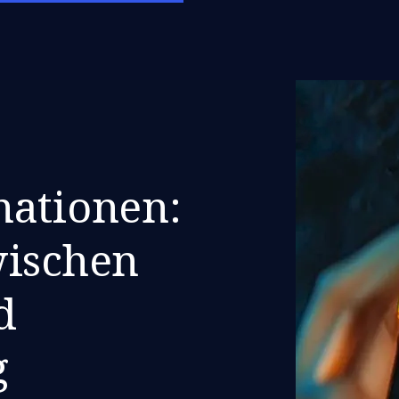
nationen:
wischen
d
g