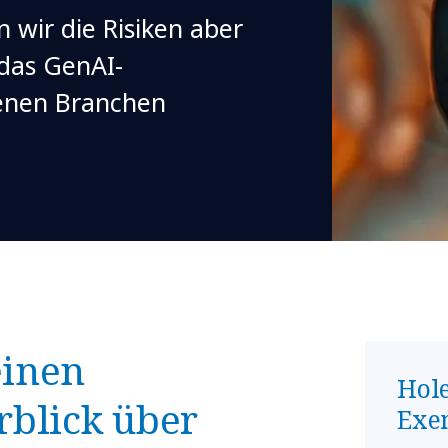
n wir die Risiken aber
 das GenAI-
denen Branchen
einen
Hole
rblick über
Exe