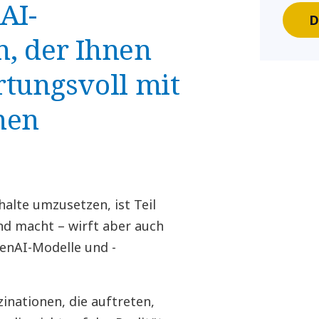
AI-
D
n, der Ihnen
rtungsvoll mit
men
alte umzusetzen, ist Teil
nd macht – wirft aber auch
GenAI-Modelle und -
zinationen, die auftreten,