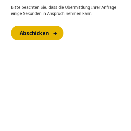
Bitte beachten Sie, dass die Übermittlung Ihrer Anfrage
einige Sekunden in Anspruch nehmen kann.
Abschicken
Ihre Trainer:innen
Jens Kawelke
Trainer, GenAI Consultant, Requirements
Engineer
Mit über 25 Jahren Erfahrung in IT-