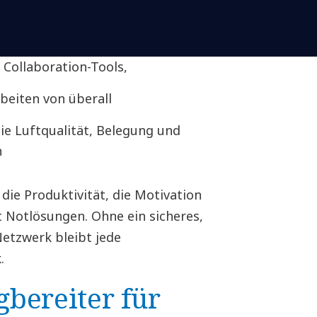
rleistet:
n, die hybride Teams verbinden,
 Collaboration-Tools,
rbeiten von überall
e Luftqualität, Belegung und
n
 die Produktivität, die Motivation
 Notlösungen. Ohne ein sicheres,
Netzwerk bleibt jede
.
bereiter für