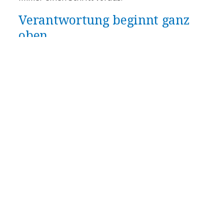
Verantwortung beginnt ganz
oben
Technologien wie KI
können helfen,
Reaktionszeiten zu verkürzen und die
Bedrohungsanalyse präziser zu machen. Doch so
leistungsfähig sie auch sind – Cybersecurity ist
weit mehr als eine technische Herausforderung.
Es geht um die richtige Balance zwischen
Risikobereitschaft und gesicherten Investitionen.
Eine universelle Lösung gibt es hier nicht. Umso
wichtiger ist es, dass die Unternehmensführung
die strategische Richtung vorgibt – damit
Sicherheits- und
Wiederherstellungsmaßnahmen gezielt auf das
Risikoprofil und die geschäftlichen Prioritäten