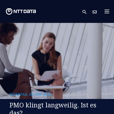
search
Kont
DIENSTAG, 06. FEB 2018
PMO klingt langweilig. Ist es
das?