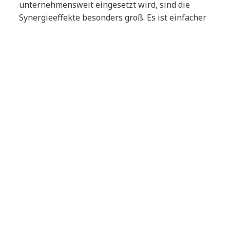
unternehmensweit eingesetzt wird, sind die
Synergieeffekte besonders groß. Es ist einfacher
einzelne Projekte zu vergleichen, was
Managemententscheidungen vereinfacht. NTT
DATA kann hier durch seine
Informationsbündelung Mehrwerte für den
Kunden schaffen.
Frage: Was bietet NTT DATA?
NTT DATA als Global IT Innovator hat sehr viel
Erfahrung in Projekten entlang der gesamten IT-
Entwicklung. Aus dieser Erfahrung leiten wir die
Wichtigkeit eines professionellen Projekt
Management Offices für den Erfolg eines
Projektes ab. Daher bieten wir professionelle
PMO Tätigkeiten und unternehmensweite PMO
Lösungen bis hin zu „PMO as a Service“ an und
stellen standardisierte Dienstleistungspakete