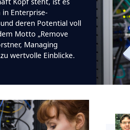
aft Kopf steht, ist es
 in Enterprise-
nd deren Potential voll
 dem Motto „Remove
orstner, Managing
zu wertvolle Einblicke.