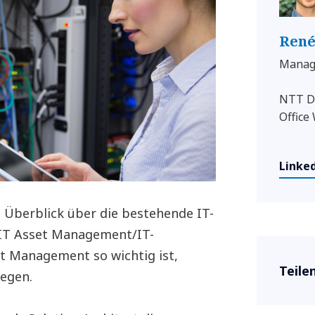
René
Managi
NTT D
Office
Linked
n Überblick über die bestehende IT-
s IT Asset Management/IT-
 Management so wichtig ist,
Teile
legen.