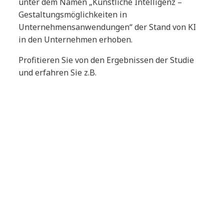
unter dem Namen „Künstliche Intelligenz –
Gestaltungsmöglichkeiten in
Unternehmensanwendungen“ der Stand von KI
in den Unternehmen erhoben.
Profitieren Sie von den Ergebnissen der Studie
und erfahren Sie z.B.
Gerne können Sie sich ein Exemplar der
Gesamtstudie „Künstliche Intelligenz –
Gestaltungsmöglichkeiten in
Unternehmensanwendungen“ an unserem Stand
Nr. 37 auf der TDWI Konferenz 2018 vom 25. bis
27. Juni 2018 sichern!
Ensō - The Space for Creators
Tags:
Blogbeitrag
Alle
AWS