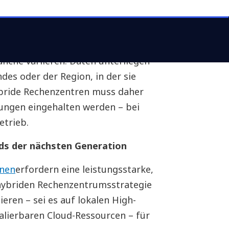
er reglementierten Welt
orische Anforderungen erfüllen,
anche variieren. Daten unterliegen
des oder der Region, in der sie
hybride Rechenzentren muss daher
rungen eingehalten werden – bei
etrieb.
ds der nächsten Generation
rnen
erfordern eine leistungsstarke,
r hybriden Rechenzentrumsstrategie
ieren – sei es auf lokalen High-
alierbaren Cloud-Ressourcen – für