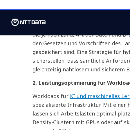
1. Sicherheit und Datenhoheit in ein
Unternehmen müssen komplexe regulat
die je nach Land, Art der Daten und Br
den Gesetzen und Vorschriften des Lan
gespeichert sind. Eine Strategie für 
sicherstellen, dass sämtliche Anforde
gleichzeitig nahtlosem und sicherem B
2. Leistungsoptimierung für Workloa
Workloads für
KI und maschinelles Le
spezialisierte Infrastruktur. Mit eine
lassen sich Arbeitslasten optimal platz
Density-Clustern mit GPUs oder auf sk