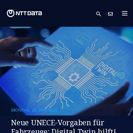
search
Kont
MONTAG, 20. APR 2020
Neue UNECE-Vorgaben für
Fahrzeuge: Digital Twin hilft!