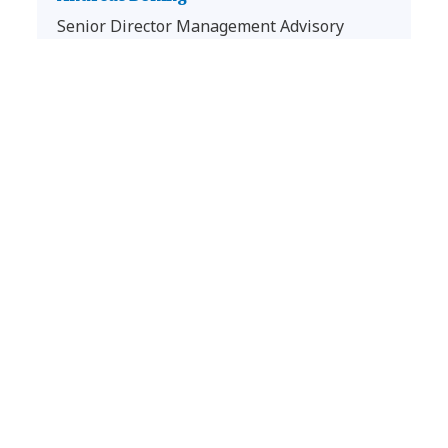
Senior Director Management Advisory
Services
NTT DATA DACH
Office Köln
LinkedIn Profil
Read in English
Solution Brief herunterladen