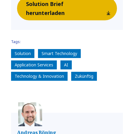
Solution Brief
herunterladen
Tags:
Solution
Smart Technology
Application Services
AI
Technology & Innovation
Zukünftig
Andreas Böning