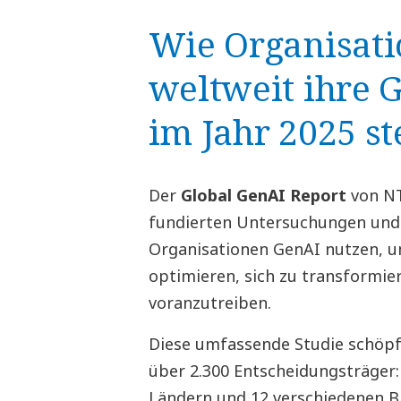
Wie Organisat
weltweit ihre 
im Jahr 2025 s
Der
Global GenAI Report
von NT
fundierten Untersuchungen und 
Organisationen GenAI nutzen, u
optimieren, sich zu transformie
voranzutreiben.
Diese umfassende Studie schöpf
über 2.300 Entscheidungsträger:
Ländern und 12 verschiedenen Br