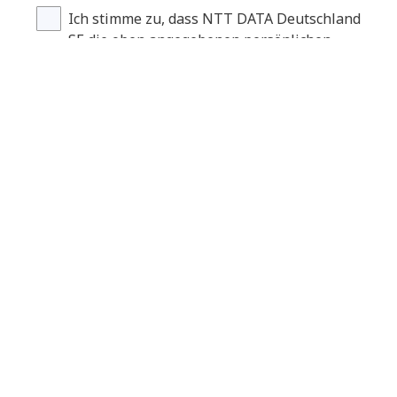
Ich stimme zu, dass NTT DATA Deutschland
SE die oben angegebenen persönlichen
Daten speichert und verarbeitet, um mir die
angeforderten Inhalte bereitzustellen. *
Für weitere Informationen lesen Sie bitte unsere
Datenschutzhinweise.
Abschicken