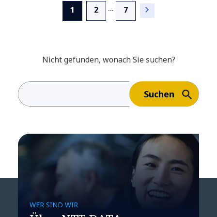
...
(current)
1
2
7
Nicht gefunden, wonach Sie suchen?
Suchen
Marketing Transformation
Week - Aktuelle
WER SIND WIR