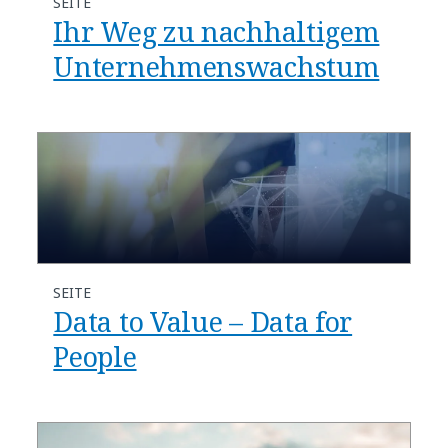
SEITE
Ihr Weg zu nachhaltigem
Unternehmenswachstum
SEITE
Data to Value – Data for
People