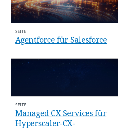
SEITE
Agentforce für Salesforce
SEITE
Managed CX Services für
Hyperscaler-CX-