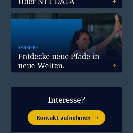
Über NTT DATA
Marketing-Trends und -
Themen
KARRIERE
Entdecke neue Pfade in
neue Welten.
Interesse?
Kontakt aufnehmen