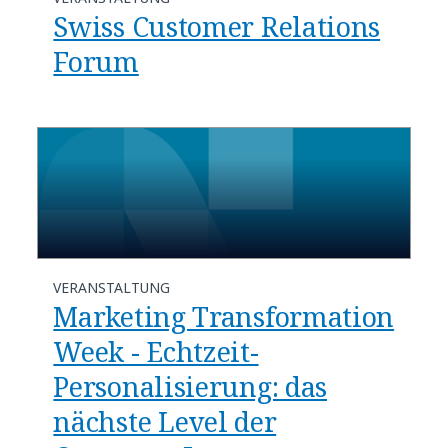
Swiss Customer Relations
Forum
VERANSTALTUNG
Marketing Transformation
Week - Echtzeit-
Personalisierung: das
nächste Level der