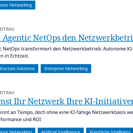
prise Networking
EITRAG
ie Agentic NetOps den Netzwerkbetri
c NetOps transformiert den Netzwerkbetrieb: Autonome KI
n in Echtzeit.
tructure Solutions
Enterprise Networking
EITRAG
emst Ihr Netzwerk Ihre KI-Initiative
innt an Tempo, doch ohne eine KI-fähige Netzwerkbasis w
rformance und ROI
prise Networking
Artificial Intelligence
Künstliche Intelligenz