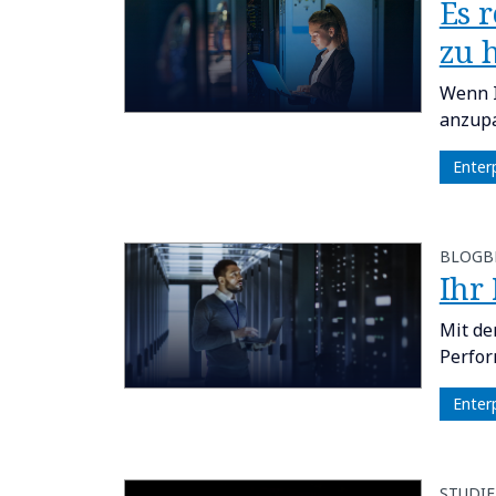
​​E
zu h
Wenn I
anzupa
Enter
BLOGB
​​Ih
Mit de
Perfor
Enter
STUDIE