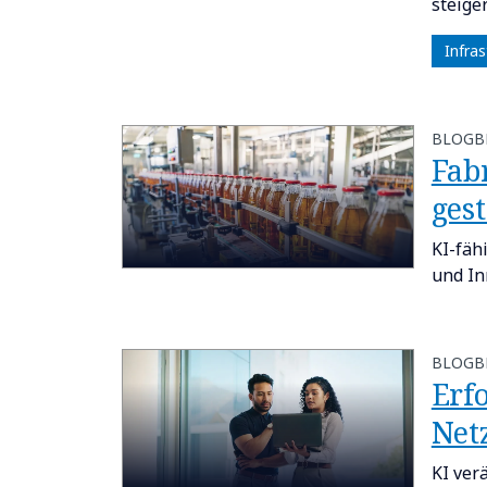
steige
Infras
BLOGB
Fab
ges
KI-fäh
und In
BLOGB
Erf
Net
KI ver