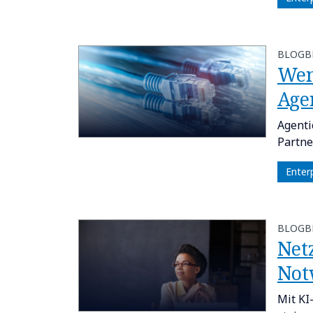
BLOGB
Wen
Age
Agenti
Partne
Enter
BLOGB
Net
Not
Mit KI