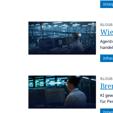
Enter
BLOGB
​​W
Agenti
handel
Infras
BLOGB
​​Br
KI gew
für Pe
Enter