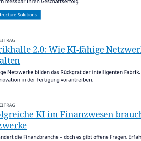
rn messbar ihren Geschäftserfolg.
tructure Solutions
EITRAG
rikhalle 2.0: Wie KI-fähige Netzwe
talten
ige Netzwerke bilden das Rückgrat der intelligenten Fabrik. E
novation in der Fertigung vorantreiben.
EITRAG
olgreiche KI im Finanzwesen brauch
zwerke
ändert die Finanzbranche – doch es gibt offene Fragen. Erf