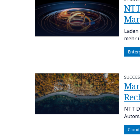
NTT
Man
Laden 
mehr ü
Enter
SUCCES
Man
Rec
NTT DA
Automa
Cloud