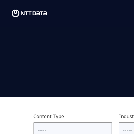
Content Type
Indust