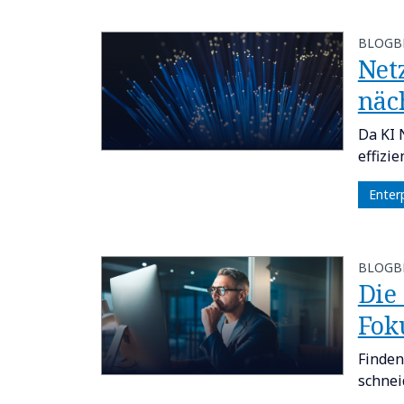
BLOGB
​​N
näc
Da KI 
effizi
Enter
BLOGB
​​D
Foku
Finden
schnei