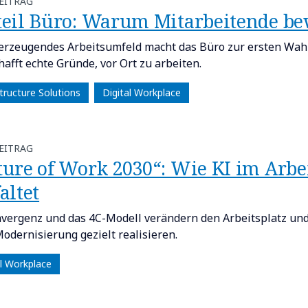
EITRAG
rteil Büro: Warum Mitarbeitende bew
erzeugendes Arbeitsumfeld macht das Büro zur ersten Wahl
hafft echte Gründe, vor Ort zu arbeiten.
tructure Solutions
Digital Workplace
EITRAG
Future of Work 2030“: Wie KI im Arb
altet​
nvergenz und das 4C-Modell verändern den Arbeitsplatz u
Modernisierung gezielt realisieren.
al Workplace