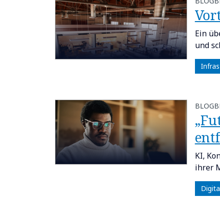
BLOGB
​​Vo
Ein üb
und sc
Infras
BLOGB
​​„
entf
KI, Ko
ihrer 
Digit