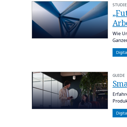
STUDIE
„Fu
Arb
Wie Un
Ganzen
Digit
GUIDE
Sma
Erfahr
Produk
Digit