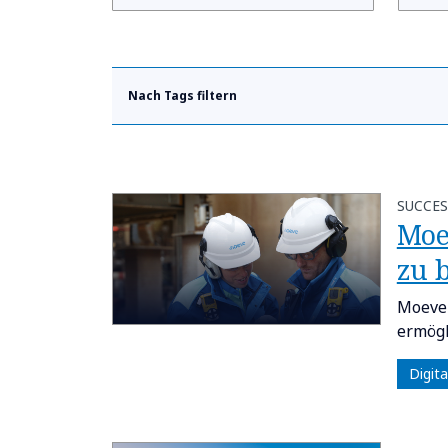
Nach Tags filtern
SUCCES
Moe
zu 
Moeve 
ermögl
Digit