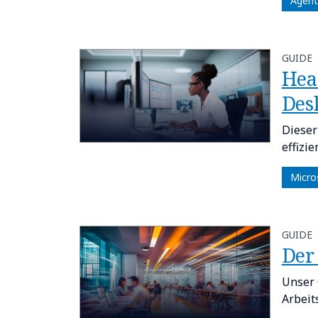
Agent
GUIDE
Hea
Des
Dieser
effizie
Micro
GUIDE
Der
Unser 
Arbeit