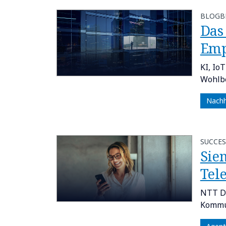
BLOGB
Das
Emp
KI, Io
Wohlbe
Nachh
SUCCES
Sie
Tel
NTT DA
Kommun