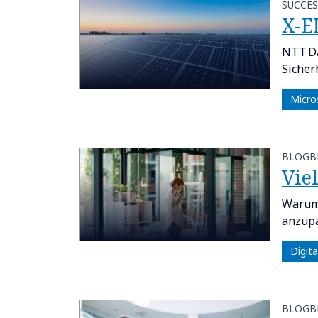
SUCCES
X-E
NTT DA
Sicher
Micro
BLOGB
​​Vi
Warum 
anzup
Digit
BLOGB