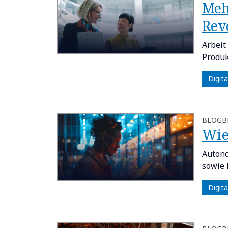
Meh
Rev
Arbeit
Produk
Digit
BLOGB
Wie
Autono
sowie 
Digit