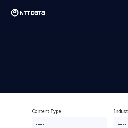
Content Type
Indust